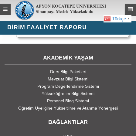
AFYON KOCATEPE ÜNİVERSİTESİ
Toggle
Toggl
Sinanpaşa Meslek Yüksekokulu
global
global
Türkçe
▼
navigation
navig
BIRIM FAALIYET RAPORU
1523 kez görüntülendi
AKADEMİK YAŞAM
Ders Bilgi Paketleri
Mevzuat Bilgi Sistemi
Program Değerlendirme Sistemi
Yükseköğretim Bilgi Sistemi
Personel Blog Sistemi
Öğretim Üyeliğine Yükseltilme ve Atanma Yönergesi
BAĞLANTILAR