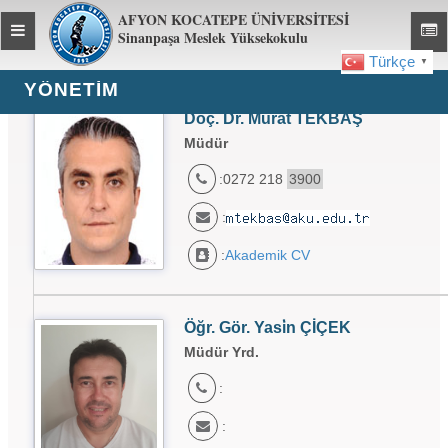
AFYON KOCATEPE ÜNİVERSİTESİ
Toggle
Toggl
Sinanpaşa Meslek Yüksekokulu
global
global
Türkçe
▼
navigation
navig
YÖNETIM
Doç. Dr. Murat TEKBAŞ
Müdür
:0272 218
3900
:
:
Akademik CV
Öğr. Gör. Yasi̇n ÇİÇEK
Müdür Yrd.
:
: