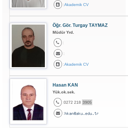
:
Akademik CV
Öğr. Gör. Turgay TAYMAZ
Müdür Yrd.
:
:
:
Akademik CV
Hasan KAN
Yük.ok.sek.
:0272 218
3905
: