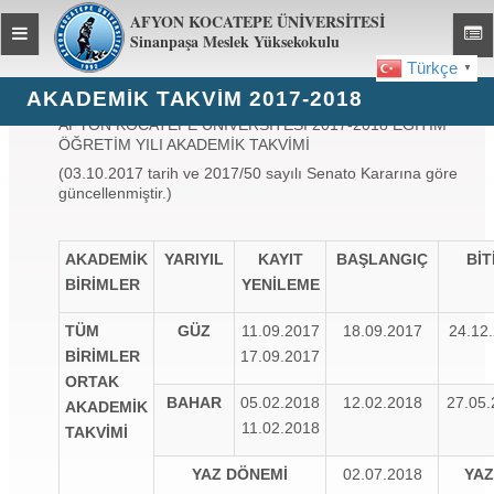
AFYON KOCATEPE ÜNİVERSİTESİ
Toggle
Toggl
Sinanpaşa Meslek Yüksekokulu
global
global
Türkçe
▼
navigation
navig
AKADEMIK TAKVIM 2017-2018
AFYON KOCATEPE ÜNİVERSİTESİ 2017-2018 EĞİTİM
ÖĞRETİM YILI AKADEMİK TAKVİMİ
(03.10.2017 tarih ve 2017/50 sayılı Senato Kararına göre
güncellenmiştir.)
AKADEMİK
YARIYIL
KAYIT
BAŞLANGIÇ
BİT
BİRİMLER
YENİLEME
TÜM
GÜZ
11.09.2017
18.09.2017
24.12
BİRİMLER
17.09.2017
ORTAK
BAHAR
05.02.2018
12.02.2018
27.05
AKADEMİK
11.02.2018
TAKVİMİ
YAZ DÖNEMİ
02.07.2018
YAZ