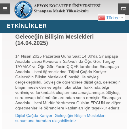
AFYON KOCATEPE ÜNİVERSİTESİ
Toggle
Toggl
Sinanpaşa Meslek Yüksekokulu
global
global
Türkçe
▼
navigation
navig
ETKİNLİKLER
Söyleşi: Dijital Çağda Kariyer:
Geleceğin Bilişim Meslekleri
(14.04.2025)
14 Nisan 2025 Pazartesi Günü Saat 14:30’da Sinanpaşa
Anadolu Lisesi
Konferans Salonu
‘nda Öğr. Gör. Turgay
TAYMAZ ve Öğr. Gör. Yasin ÇİÇEK tarafından Sinanpaşa
Anadolu Lisesi öğrencilerine “Dijital Çağda Kariyer:
Geleceğin Bilişim Meslekleri” başlığı ile söyleşi
gerçekleştirildi. Söyleşide öğrencilere dijital çağ, geleceğin
bilişim meslekleri ve eğitim olanakları hakkında bilgi
verilmiş ve farkındalık oluşturması amaçlanmıştır. Söyleşi,
soru-cevap bölümünün ardından sona ermiştir. Sinanpaşa
Anadolu Lisesi Müdür Yardımcısı Gülsün ERGÜN ve diğer
öğretmenler ile öğrencilere katılımları için teşekkür ederiz.
Dijital Çağda Kariyer: Geleçeğin Bilişim Meslekleri
sunumuna buradan ulaşabilirsiniz.